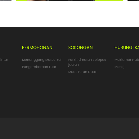
PERMOHONAN
SOKONGAN
HUBUNGI K
intar
Menunggang Motosikal
Perkhidmatan selepas
Maklumat Hu
jualan
Pengembaraan Luar
Mesej
Muat Turun Data