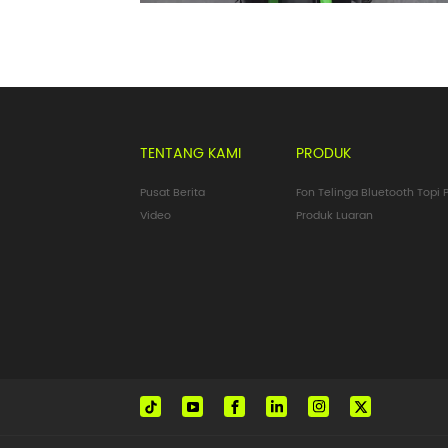
TENTANG KAMI
PRODUK
Pusat Berita
Fon Telinga Bluetooth Topi P
Video
Produk Luaran