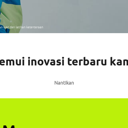
 luar dan latihan ketenteraan
emui inovasi terbaru ka
Nantikan