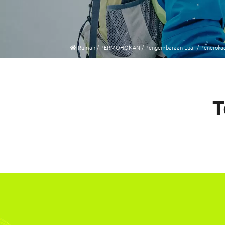
Rumah
/
PERMOHONAN
/
Pengembaraan Luar
/
Penerokaan
T