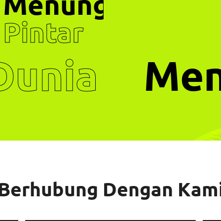
Menunggang
Pintar
unia
Meny
Berhubung Dengan Kam