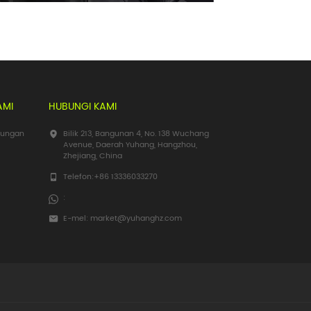
AMI
HUBUNGI KAMI
bungan
Bilik 213, Bangunan 4, No. 138 Wuchang
Avenue, Daerah Yuhang, Hangzhou,
Zhejiang, China
Telefon:
+86 13336033270
:
E-mel:
market@yuhanghz.com