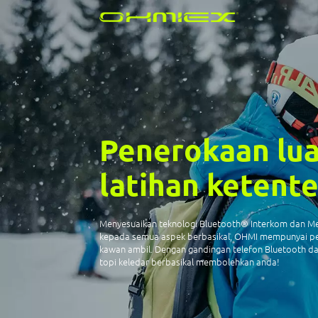
Penerokaan lua
latihan ketent
Menyesuaikan teknologi Bluetooth® Interkom dan Me
kepada semua aspek berbasikal, OHMI mempunyai pe
kawan ambil. Dengan gandingan telefon Bluetooth da
topi keledar berbasikal membolehkan anda!