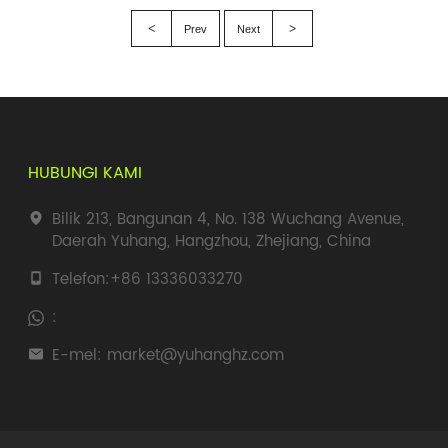
<
>
Prev
Next
HUBUNGI KAMI
Bilik 213, Bangunan 4, No. 138 Wuchang Avenue,
Daerah Yuhang, Hangzhou, Zhejiang, China
Telefon:
+86 13336033270
:
E-mel:
market@yuhanghz.com